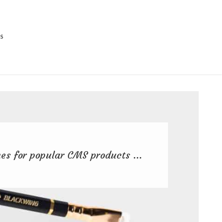
S
es for popular CMS products ...